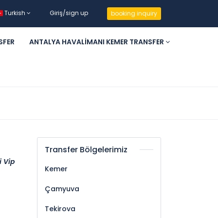
Turkish
Giriş/sign up
booking inquiry
SFER
ANTALYA HAVALIMANI KEMER TRANSFER
Transfer Bölgelerimiz
i Vip
Kemer
Çamyuva
Tekirova