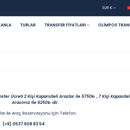
EUR €
LANLA
TURLAR
TRANSFER FIYATLARI
OLIMPOS TRAN
er Ücreti 2 Kişi Kaparsiteli Araclar ile 5750₺ , 7 Kişi Kapasitel
Aracımız İle 6250₺ dir.
lar ile Araç Rezervasyonu İçin Telefon;
(+9) 0537 608 83 54