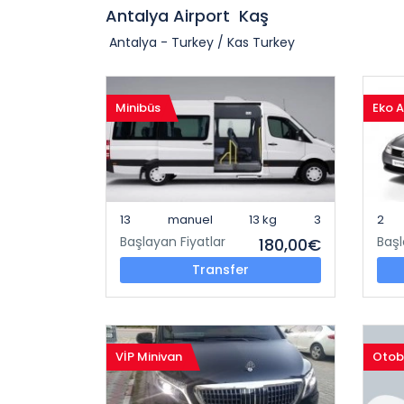
Antalya Airport
Kaş
Antalya - Turkey / Kas Turkey
Minibüs
Eko 
13
manuel
13 kg
3
2
Başlayan Fiyatlar
Başl
180,00€
Transfer
VİP Minivan
Otob