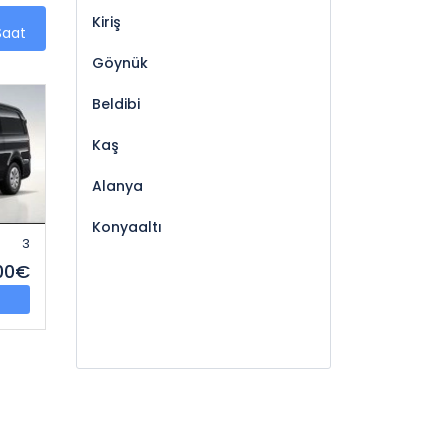
Kiriş
Saat
Göynük
Beldibi
Kaş
Alanya
Konyaaltı
3
,00€