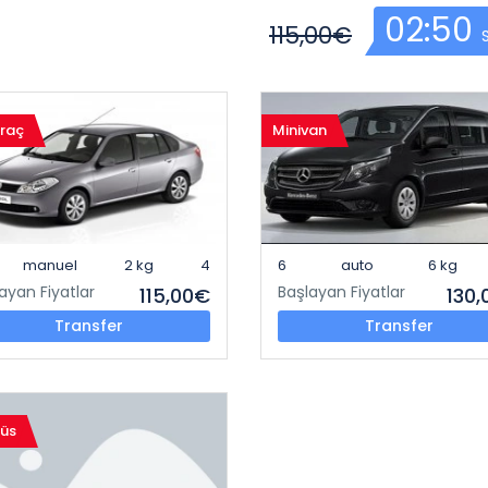
02:50
115,00€
Araç
Minivan
manuel
2 kg
4
6
auto
6 kg
ayan Fiyatlar
Başlayan Fiyatlar
115,00€
130
Transfer
Transfer
üs