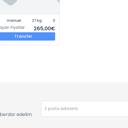
manuel
27 kg
0
ayan Fiyatlar
265,00€
Transfer
berdar edelim.